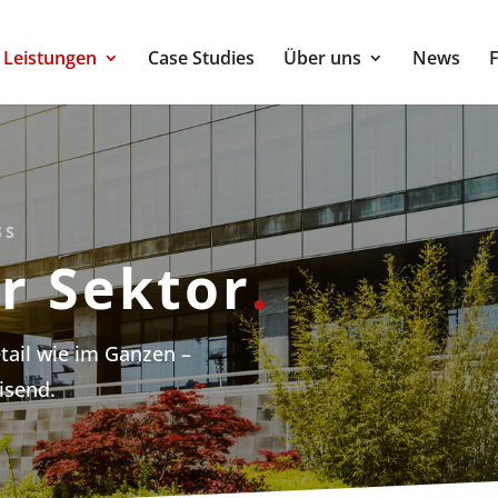
Leistungen
Case Studies
Über uns
News
SS
r Sektor
.
tail wie im Ganzen –
isend.