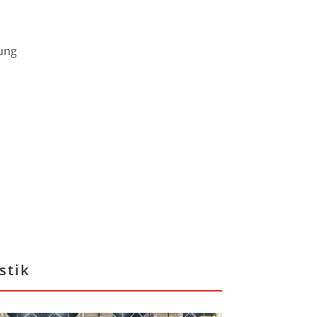
ung
stik